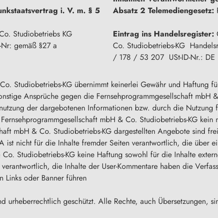
nkstaatsvertrag i. V. m. § 5
Absatz 2 Telemediengesetz:
R
Co. Studiobetriebs KG
Eintrag ins Handelsregister:
G
-Nr: gemäß §27 a
Co. Studiobetriebs-KG Handelsr
/ 178 / 53 207 USt-ID-Nr.: D
 Studiobetriebs-KG übernimmt keinerlei Gewähr und Haftung für die
sonstige Ansprüche gegen die Fernsehprogrammgesellschaft mbH & 
nutzung der dargebotenen Informationen bzw. durch die Nutzung fe
r Fernsehprogrammgesellschaft mbH & Co. Studiobetriebs-KG kein n
haft mbH & Co. Studiobetriebs-KG dargestellten Angebote sind fre
 ist nicht für die Inhalte fremder Seiten verantwortlich, die über ei
. Studiobetriebs-KG keine Haftung sowohl für die Inhalte externer
r verantwortlich, die Inhalte der User-Kommentare haben die Verfasse
en Links oder Banner führen
nd urheberrechtlich geschützt. Alle Rechte, auch Übersetzungen, si