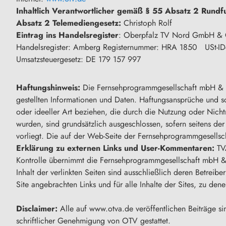
Inhaltlich Verantwortlicher gemäß § 55 Absatz 2 Rundfu
Absatz 2 Telemediengesetz:
Christoph Rolf
Eintrag ins Handelsregister
: Oberpfalz TV Nord GmbH & 
Handelsregister: Amberg Registernummer: HRA 1850 USt-ID
Umsatzsteuergesetz: DE 179 157 997
Haftungshinweis:
Die Fernsehprogrammgesellschaft mbH & Co.
gestellten Informationen und Daten. Haftungsansprüche und 
oder ideeller Art beziehen, die durch die Nutzung oder Nicht
wurden, sind grundsätzlich ausgeschlossen, sofern seitens de
vorliegt. Die auf der Web-Seite der Fernsehprogrammgesellsc
Erklärung zu externen Links und User-Kommentaren:
TVA
Kontrolle übernimmt die Fernsehprogrammgesellschaft mbH & Co
Inhalt der verlinkten Seiten sind ausschließlich deren Betreibe
Site angebrachten Links und für alle Inhalte der Sites, zu den
Disclaimer:
Alle auf www.otva.de veröffentlichen Beiträge si
schriftlicher Genehmigung von OTV gestattet.