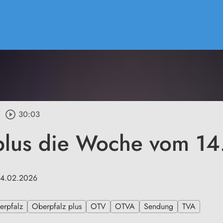
/
play_circle_outline
30:03
plus die Woche vom 1
14.02.2026
erpfalz
Oberpfalz plus
OTV
OTVA
Sendung
TVA