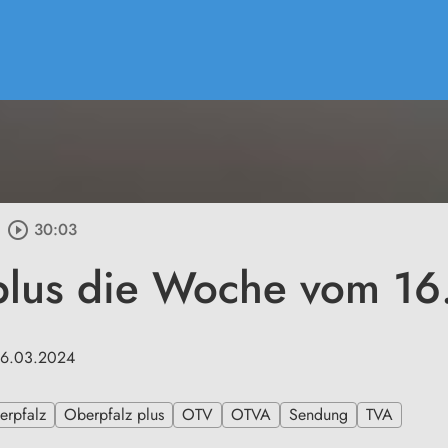
play_circle_outline
30:03
plus die Woche vom 1
16.03.2024
erpfalz
Oberpfalz plus
OTV
OTVA
Sendung
TVA