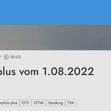
/
play_circle_outline
30:02
plus vom 1.08.2022
pfalz plus
OTV
OTVA
Sendung
TVA