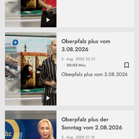
Oberpfalz plus vom
3.08.2026
3. Aug. 2026
23:31
bookmark_border
30:03 Min.
Oberpfalz plus vom 3.08.2026
Oberpfalz plus der
Sonntag vom 2.08.2026
2. Aug. 2026
21:16