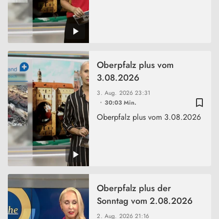
Oberpfalz plus vom
3.08.2026
3. Aug. 2026
23:31
bookmark_border
30:03 Min.
Oberpfalz plus vom 3.08.2026
Oberpfalz plus der
Sonntag vom 2.08.2026
2. Aug. 2026
21:16