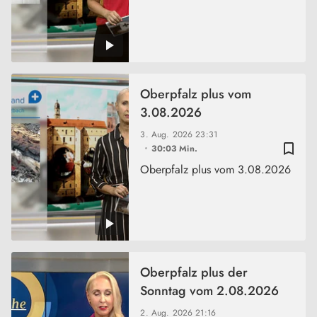
Oberpfalz plus vom
3.08.2026
3. Aug. 2026
23:31
bookmark_border
30:03 Min.
Oberpfalz plus vom 3.08.2026
Oberpfalz plus der
Sonntag vom 2.08.2026
2. Aug. 2026
21:16