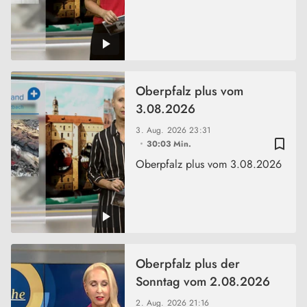
Oberpfalz plus vom
3.08.2026
3. Aug. 2026
23:31
bookmark_border
30:03 Min.
Oberpfalz plus vom 3.08.2026
Oberpfalz plus der
Sonntag vom 2.08.2026
2. Aug. 2026
21:16