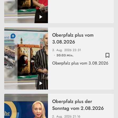
Oberpfalz plus vom
3.08.2026
3. Aug. 2026
23:31
bookmark_border
30:03 Min.
Oberpfalz plus vom 3.08.2026
Oberpfalz plus der
Sonntag vom 2.08.2026
2. Aug. 2026
21:16