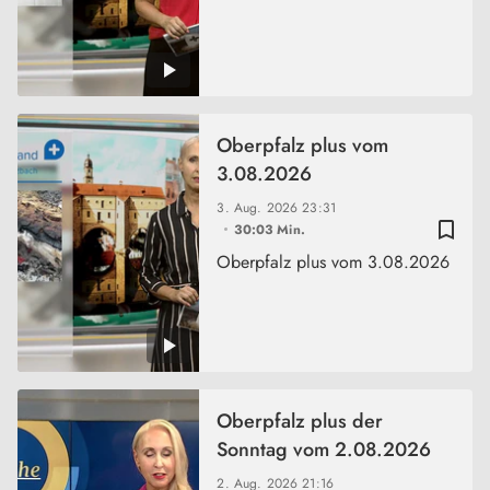
Oberpfalz plus vom
3.08.2026
3. Aug. 2026
23:31
bookmark_border
30:03 Min.
Oberpfalz plus vom 3.08.2026
Oberpfalz plus der
Sonntag vom 2.08.2026
2. Aug. 2026
21:16