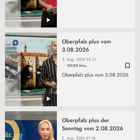
Oberpfalz plus vom
3.08.2026
3. Aug. 2026
23:31
bookmark_border
30:03 Min.
Oberpfalz plus vom 3.08.2026
Oberpfalz plus der
Sonntag vom 2.08.2026
2. Aug. 2026
21:16