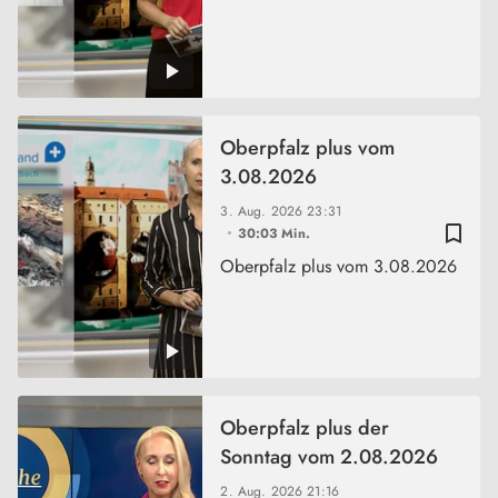
Oberpfalz plus vom
3.08.2026
3. Aug. 2026
23:31
bookmark_border
30:03 Min.
Oberpfalz plus vom 3.08.2026
Oberpfalz plus der
Sonntag vom 2.08.2026
2. Aug. 2026
21:16