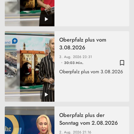
Oberpfalz plus vom
3.08.2026
3. Aug. 2026
23:31
bookmark_border
30:03 Min.
Oberpfalz plus vom 3.08.2026
Oberpfalz plus der
Sonntag vom 2.08.2026
2. Aug. 2026
21:16