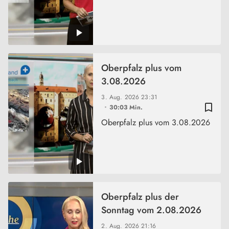
Oberpfalz plus vom
3.08.2026
3. Aug. 2026
23:31
bookmark_border
30:03 Min.
Oberpfalz plus vom 3.08.2026
Oberpfalz plus der
Sonntag vom 2.08.2026
2. Aug. 2026
21:16