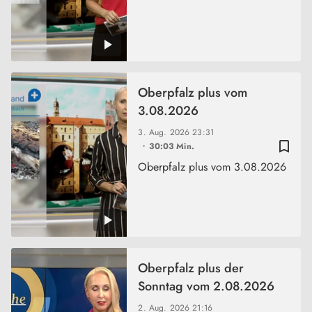
Oberpfalz plus vom
3.08.2026
3. Aug. 2026
23:31
bookmark_border
30:03 Min.
Oberpfalz plus vom 3.08.2026
Oberpfalz plus der
Sonntag vom 2.08.2026
2. Aug. 2026
21:16