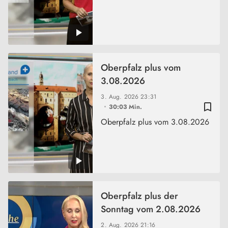
Oberpfalz plus vom
3.08.2026
3. Aug. 2026
23:31
bookmark_border
30:03 Min.
Oberpfalz plus vom 3.08.2026
Oberpfalz plus der
Sonntag vom 2.08.2026
2. Aug. 2026
21:16