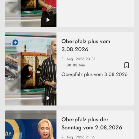
Oberpfalz plus vom
3.08.2026
3. Aug. 2026
23:31
bookmark_border
30:03 Min.
Oberpfalz plus vom 3.08.2026
Oberpfalz plus der
Sonntag vom 2.08.2026
2. Aug. 2026
21:16