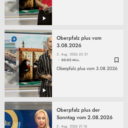
Oberpfalz plus vom
3.08.2026
3. Aug. 2026
23:31
bookmark_border
30:03 Min.
Oberpfalz plus vom 3.08.2026
Oberpfalz plus der
Sonntag vom 2.08.2026
2. Aug. 2026
21:16