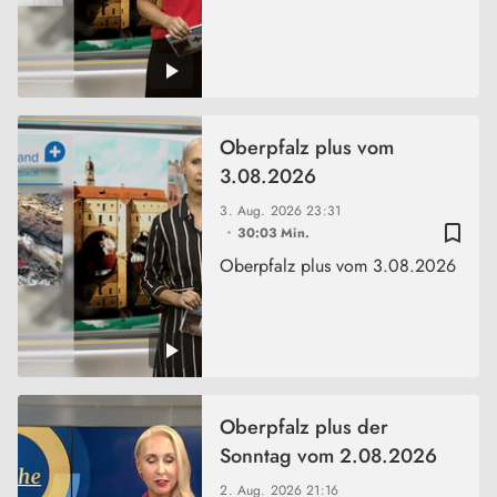
Oberpfalz plus vom
3.08.2026
3. Aug. 2026
23:31
bookmark_border
30:03 Min.
Oberpfalz plus vom 3.08.2026
Oberpfalz plus der
Sonntag vom 2.08.2026
2. Aug. 2026
21:16