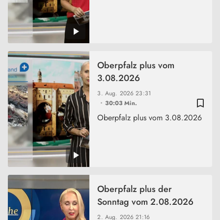
Oberpfalz plus vom
3.08.2026
3. Aug. 2026
23:31
bookmark_border
30:03 Min.
Oberpfalz plus vom 3.08.2026
Oberpfalz plus der
Sonntag vom 2.08.2026
2. Aug. 2026
21:16