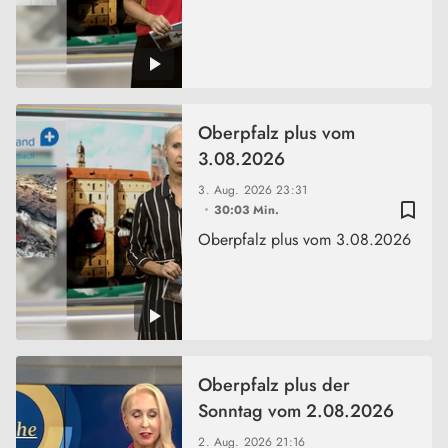
Oberpfalz plus vom
3.08.2026
3. Aug. 2026
23:31
bookmark_border
30:03 Min.
Oberpfalz plus vom 3.08.2026
Oberpfalz plus der
Sonntag vom 2.08.2026
2. Aug. 2026
21:16