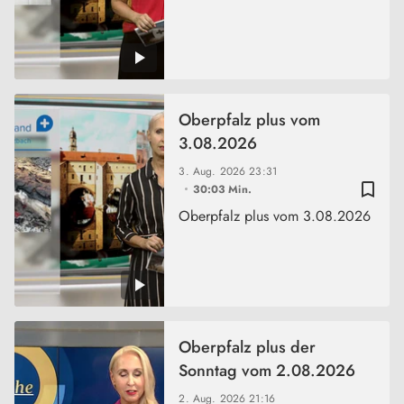
Oberpfalz plus vom
3.08.2026
3. Aug. 2026
23:31
bookmark_border
30:03 Min.
Oberpfalz plus vom 3.08.2026
Oberpfalz plus der
Sonntag vom 2.08.2026
2. Aug. 2026
21:16