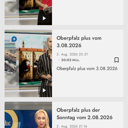
Oberpfalz plus vom
3.08.2026
3. Aug. 2026
23:31
bookmark_border
30:03 Min.
Oberpfalz plus vom 3.08.2026
Oberpfalz plus der
Sonntag vom 2.08.2026
2. Aug. 2026
21:16