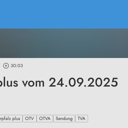
/
play_circle_outline
30:03
plus vom 24.09.2025
pfalz plus
OTV
OTVA
Sendung
TVA