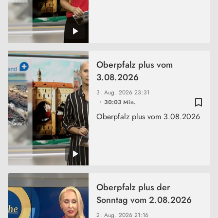
Oberpfalz plus vom
3.08.2026
3. Aug. 2026
23:31
bookmark_border
30:03 Min.
Oberpfalz plus vom 3.08.2026
Oberpfalz plus der
Sonntag vom 2.08.2026
2. Aug. 2026
21:16