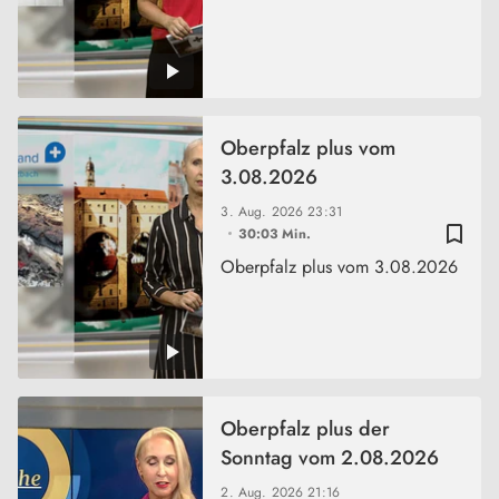
Oberpfalz plus vom
3.08.2026
3. Aug. 2026
23:31
bookmark_border
30:03 Min.
Oberpfalz plus vom 3.08.2026
Oberpfalz plus der
Sonntag vom 2.08.2026
2. Aug. 2026
21:16