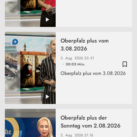
Oberpfalz plus vom
3.08.2026
3. Aug. 2026
23:31
bookmark_border
30:03 Min.
Oberpfalz plus vom 3.08.2026
Oberpfalz plus der
Sonntag vom 2.08.2026
2. Aug. 2026
21:16