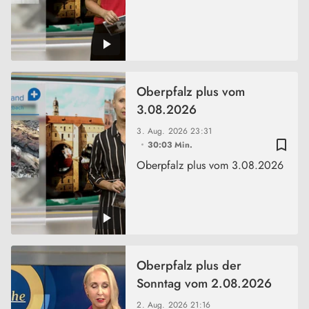
Oberpfalz plus vom
3.08.2026
3. Aug. 2026
23:31
bookmark_border
30:03 Min.
Oberpfalz plus vom 3.08.2026
Oberpfalz plus der
Sonntag vom 2.08.2026
2. Aug. 2026
21:16