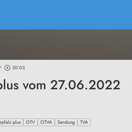
/
play_circle_outline
30:03
plus vom 27.06.2022
pfalz plus
OTV
OTVA
Sendung
TVA