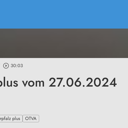
/
play_circle_outline
30:03
plus vom 27.06.2024
pfalz plus
OTVA