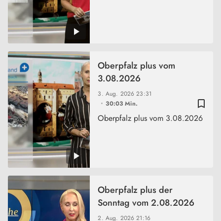
Oberpfalz plus vom
3.08.2026
3. Aug. 2026
23:31
bookmark_border
30:03 Min.
Oberpfalz plus vom 3.08.2026
Oberpfalz plus der
Sonntag vom 2.08.2026
2. Aug. 2026
21:16