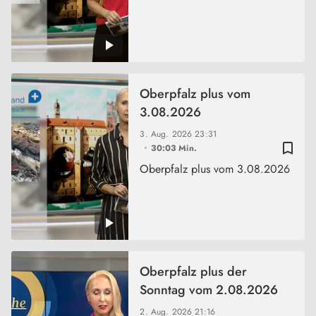
Oberpfalz plus vom
3.08.2026
3. Aug. 2026
23:31
bookmark_border
30:03 Min.
Oberpfalz plus vom 3.08.2026
Oberpfalz plus der
Sonntag vom 2.08.2026
2. Aug. 2026
21:16