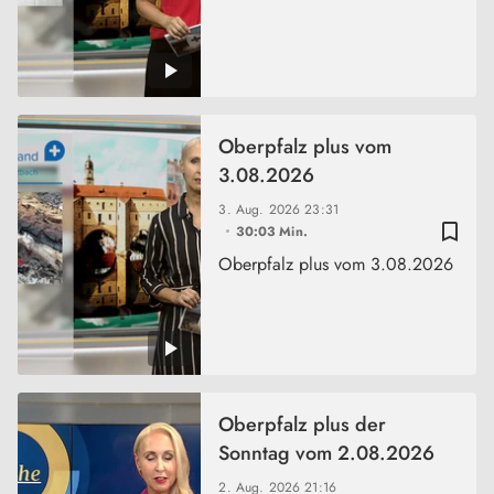
Oberpfalz plus vom
3.08.2026
3. Aug. 2026
23:31
bookmark_border
30:03 Min.
Oberpfalz plus vom 3.08.2026
Oberpfalz plus der
Sonntag vom 2.08.2026
2. Aug. 2026
21:16