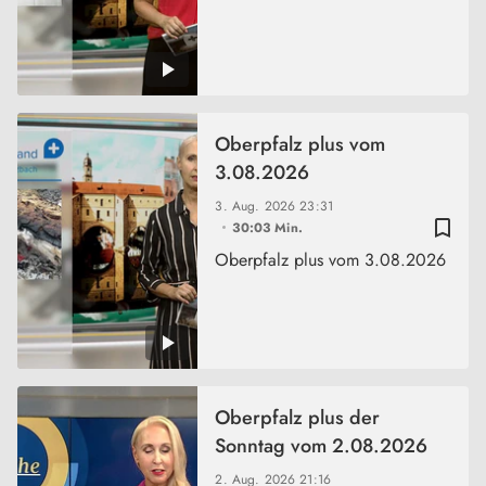
Oberpfalz plus vom
3.08.2026
3. Aug. 2026
23:31
bookmark_border
30:03 Min.
Oberpfalz plus vom 3.08.2026
Oberpfalz plus der
Sonntag vom 2.08.2026
2. Aug. 2026
21:16