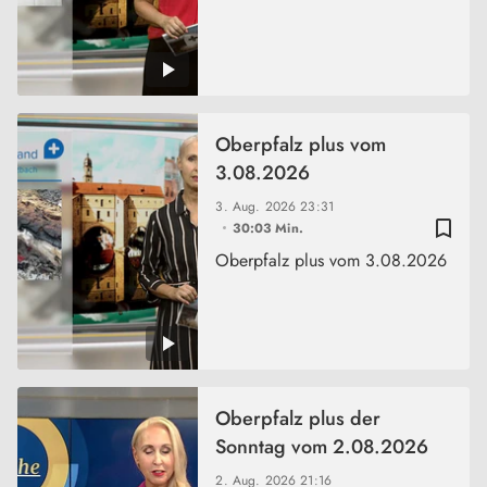
Oberpfalz plus vom
3.08.2026
3. Aug. 2026
23:31
bookmark_border
30:03 Min.
Oberpfalz plus vom 3.08.2026
Oberpfalz plus der
Sonntag vom 2.08.2026
2. Aug. 2026
21:16