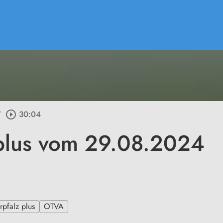
/
play_circle_outline
30:04
plus vom 29.08.2024
pfalz plus
OTVA