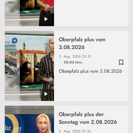
Oberpfalz plus vom
3.08.2026
3. Aug. 2026
23:31
bookmark_border
30:03 Min.
Oberpfalz plus vom 3.08.2026
Oberpfalz plus der
Sonntag vom 2.08.2026
2. Aug. 2026
21:16