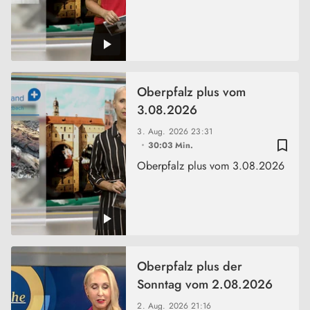
Oberpfalz plus vom
3.08.2026
3. Aug. 2026
23:31
bookmark_border
30:03 Min.
Oberpfalz plus vom 3.08.2026
Oberpfalz plus der
Sonntag vom 2.08.2026
2. Aug. 2026
21:16