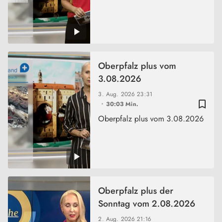
Oberpfalz plus vom
3.08.2026
3. Aug. 2026
23:31
bookmark_border
30:03 Min.
Oberpfalz plus vom 3.08.2026
Oberpfalz plus der
Sonntag vom 2.08.2026
2. Aug. 2026
21:16