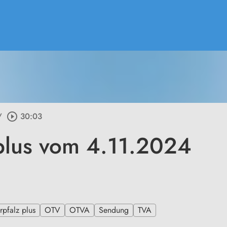
/
play_circle_outline
30:03
plus vom 4.11.2024
pfalz plus
OTV
OTVA
Sendung
TVA