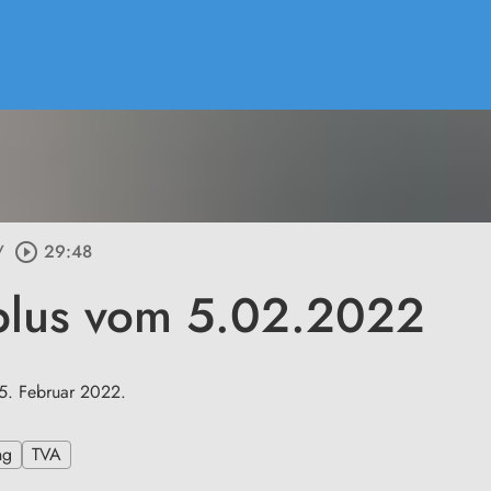
/
play_circle_outline
29:48
plus vom 5.02.2022
5. Februar 2022.
ng
TVA