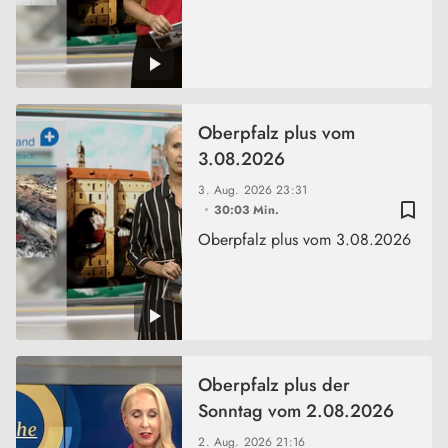
Oberpfalz plus vom
3.08.2026
3. Aug. 2026
23:31
bookmark_border
30:03 Min.
Oberpfalz plus vom 3.08.2026
Oberpfalz plus der
Sonntag vom 2.08.2026
2. Aug. 2026
21:16