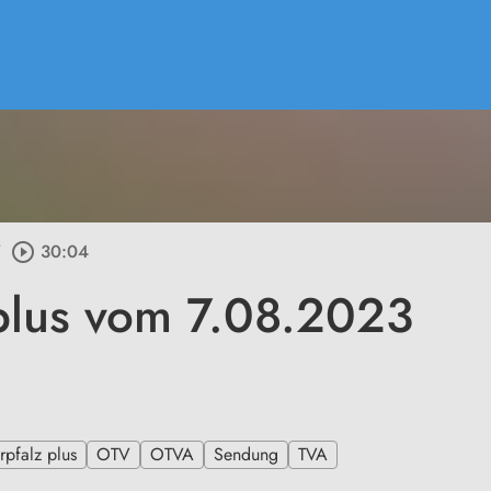
/
play_circle_outline
30:04
plus vom 7.08.2023
pfalz plus
OTV
OTVA
Sendung
TVA