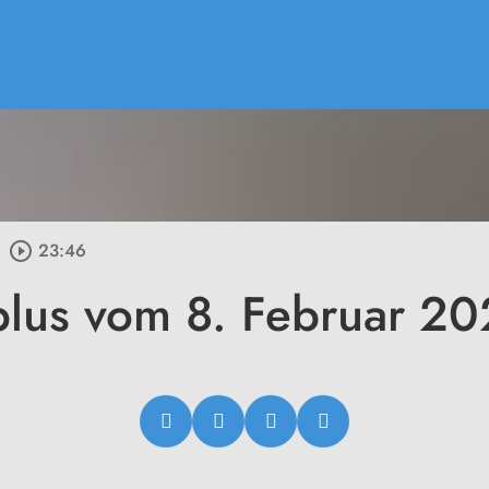
play_circle_outline
23:46
plus vom 8. Februar 2