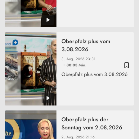
Oberpfalz plus vom
3.08.2026
3. Aug. 2026
23:31
bookmark_border
30:03 Min.
Oberpfalz plus vom 3.08.2026
Oberpfalz plus der
Sonntag vom 2.08.2026
2. Aug. 2026
21:16